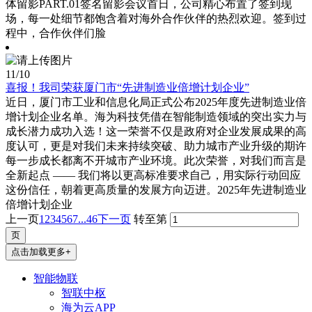
体留影PART.01签名留影会议首日，公司精心布置了签到现
场，每一处细节都饱含着对海外合作伙伴的热烈欢迎。签到过
程中，合作伙伴们脸
11
/10
喜报！我司荣获厦门市“先进制造业倍增计划企业”
近日，厦门市工业和信息化局正式公布2025年度先进制造业倍
增计划企业名单。海为科技凭借在智能制造领域的突出实力与
成长潜力成功入选！这一荣誉不仅是政府对企业发展成果的高
度认可，更是对我们未来持续突破、助力城市产业升级的期许
每一步成长都离不开城市产业环境。此次荣誉，对我们而言是
全新起点 —— 我们将以更高标准要求自己，用实际行动回应
这份信任，朝着更高质量的发展方向迈进。2025年先进制造业
倍增计划企业
上一页
1
2
3
4
5
6
7
...46
下一页
转至第
点击加载更多+
智能物联
智联中枢
海为云APP