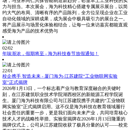
场，与业界同仁共探智能制造新趋势，彰显本土工业科技的实
力与担当。本次展会，海为科技精心搭建专属展示展台，以简
约大气的布局、清晰有序的产品陈列，全方位呈现企业在工业
自动化领域的深耕成果，成为展会中极具吸引力的展台之一。
将产品展示与场景化体验相结合，让每一位来访嘉宾都能直观
感受海为产品的技术优势与
02
/02
年味渐浓，假期将至 - 海为科技春节放假通知！
22
/01
校企携手 智造未来 - 厦门海为-江苏建院“工业物联网实验
室”正式揭牌
2026年1月13日，一个标志着产业与教育深度融合的关键时
刻，在江苏建筑职业技术学院湖西校区的新能源工程学院诞
生。厦门海为科技有限公司与江苏建院携手共建的“工业物联
网实验室”正式揭牌启用。这不仅是海为科技在教育领域履行
社会责任的重要一步，更是我们面向未来产业，共同培育核心
技术人才的战略性举措。实验室揭牌在2026年1月13日隆重的
揭牌仪式上，公司从江苏建院收获了极具分量的认可——校党