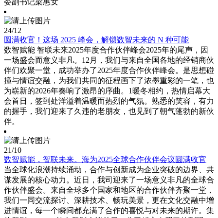
委副书记梁惠女
24
/12
圆满收官！这场 2025 峰会，解锁数智未来的 N 种可能
数智赋能 智联未来2025年度合作伙伴峰会2025年的尾声，因
一场盛会而意义非凡。12月，我们与来自全国各地的经销商伙
伴们欢聚一堂，成功举办了2025年度合作伙伴峰会。是思想碰
撞与情谊交融，为我们共同的征程画下了浓墨重彩的一笔，也
为崭新的2026年奏响了激昂的序曲。1暖冬相约，热情启幕大
会首日，签到处洋溢着温暖而热烈的气氛。熟悉的笑容，有力
的握手，我们迎来了久违的老朋友，也见到了朝气蓬勃的新伙
伴。
21
/10
数智赋能，智联未来。海为2025全球合作伙伴会议圆满收官
当全球化浪潮持续涌动，合作与创新成为企业突破的边界、共
谋发展的核心动力。近日，我司迎来了一场意义非凡的全球合
作伙伴盛会。来自全球多个国家和地区的合作伙伴齐聚一堂，
我们一同交流探讨、深耕技术、畅玩美景，更在文化交融中增
进情谊，每一个瞬间都充满了合作的喜悦与对未来的期许。集