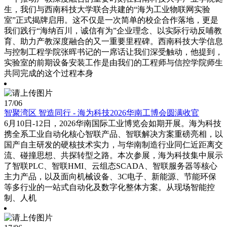
生，我们与西南科技大学联合共建的“海为工业物联网实验
室”正式揭牌启用。这不仅是一次简单的校企合作落地，更是
我们践行“海纳百川，诚信有为”企业理念、以实际行动反哺教
育、助力产教深度融合的又一重要里程碑。西南科技大学信息
与控制工程学院张晖书记的一席话让我们深受触动，他提到，
实验室的前期设备安装工作是由我们的工程师与信控学院师生
共同完成的这个过程本身
17
/06
智聚湾区 智造同行 - 海为科技2026华南工博会圆满收官
6月10日-12日，2026华南国际工业博览会如期开展。海为科技
携全系工业自动化核心智联产品、智联解决方案重磅亮相，以
国产自主研发的硬核技术实力，与华南制造行业同仁近距离交
流、碰撞思想、共探转型之路。本次参展，海为科技集中展示
了智联PLC、智联HMI、云组态SCADA、智联服务器等核心
主力产品，以及面向机械设备、3C电子、新能源、节能环保
等多行业的一站式自动化及数字化整体方案。从现场智能控
制、人机