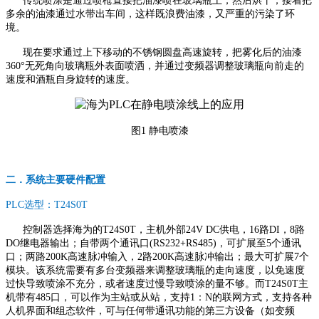
传统喷涂是通过喷枪直接把油漆喷在玻璃瓶上，然后烘干，接着把
多余的油漆通过水带出车间，这样既浪费油漆，又严重的污染了环
境。
现在要求通过上下移动的不锈钢圆盘高速旋转，把雾化后的油漆
360°无死角向玻璃瓶外表面喷洒，并通过变频器调整玻璃瓶向前走的
速度和酒瓶自身旋转的速度。
图1 静电喷漆
二．系统主要硬件配置
PLC选型：T24S0T
控制器选择海为的T24S0T，主机外部24V DC供电，16路DI，8路
DO继电器输出；自带两个通讯口(RS232+RS485)，可扩展至5个通讯
口；两路200K高速脉冲输入，2路200K高速脉冲输出；最大可扩展7个
模块。该系统需要有多台变频器来调整玻璃瓶的走向速度，以免速度
过快导致喷涂不充分，或者速度过慢导致喷涂的量不够。而T24S0T主
机带有485口，可以作为主站或从站，支持1：N的联网方式，支持各种
人机界面和组态软件，可与任何带通讯功能的第三方设备（如变频