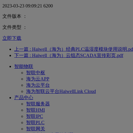
2023-03-23 09:09:21
6200
文件版本 ：
文件类型 ：
立即下载
上一篇
: Haiwell（海为）经典PLC温湿度模块使用说明.pd
下一篇
: Haiwell（海为）云组态SCADA宣传彩页.pdf
智能物联
智联中枢
海为云APP
海为云平台
海为智联云平台HaiwellLink Cloud
产品中心
智联服务器
智联HMI
智联IPC
智联PLC
智联网关