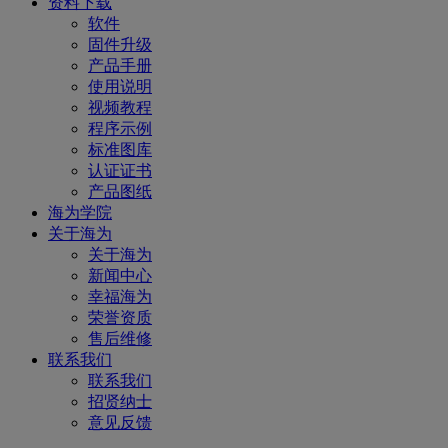
资料下载
软件
固件升级
产品手册
使用说明
视频教程
程序示例
标准图库
认证证书
产品图纸
海为学院
关于海为
关于海为
新闻中心
幸福海为
荣誉资质
售后维修
联系我们
联系我们
招贤纳士
意见反馈