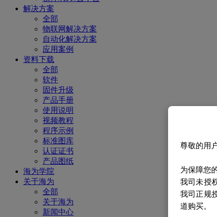
解决方案
全部
物联网解决方案
自动化解决方案
应用案例
资料下载
全部
软件
固件升级
产品手册
使用说明
视频教程
程序示例
标准图库
尊敬的用
认证证书
产品图纸
为保障您
海为学院
关于海为
我司未授
全部
我司正规
关于海为
道购买。
新闻中心