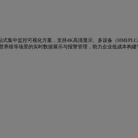
站式集中监控可视化方案，支持4K高清显示、多设备（HMI/P
、智慧养殖等场景的实时数据展示与报警管理，助力企业低成本构