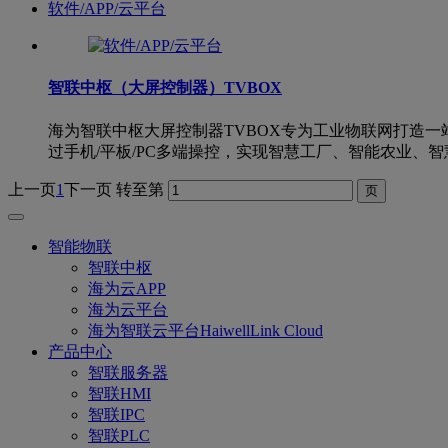
软件/APP/云平台
智联中枢（大屏控制器）TVBOX
海为智联中枢大屏控制器TVBOX专为工业物联网打造一
过手机/平板/PC多端操控，实现智慧工厂、智能农业
上一页
1
下一页
转至第
智能物联
智联中枢
海为云APP
海为云平台
海为智联云平台HaiwellLink Cloud
产品中心
智联服务器
智联HMI
智联IPC
智联PLC