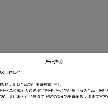
严正声明
户及合作伙伴：
的权益，现就产品销售渠道郑重声明：
权任何单位或个人通过淘宝等网络平台销售厦门海为产品，网络
授权。厦门海为产品仅通过正规实体分销渠道销售，请通过官方