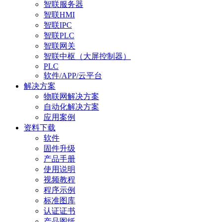
智联服务器
智联HMI
智联IPC
智联PLC
智联网关
智联中枢（大屏控制器）
PLC
软件/APP/云平台
解决方案
物联网解决方案
自动化解决方案
应用案例
资料下载
软件
固件升级
产品手册
使用说明
视频教程
程序示例
标准图库
认证证书
产品图纸