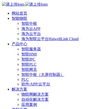
网站首页
智能物联
智联中枢
海为云APP
海为云平台
海为智联云平台HaiwellLink Cloud
产品中心
智联服务器
智联HMI
智联IPC
智联PLC
智联网关
智联中枢（大屏控制器）
PLC
软件/APP/云平台
解决方案
物联网解决方案
自动化解决方案
应用案例