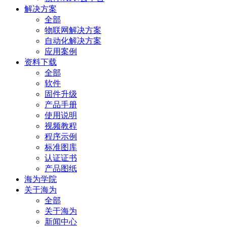
解决方案
全部
物联网解决方案
自动化解决方案
应用案例
资料下载
全部
软件
固件升级
产品手册
使用说明
视频教程
程序示例
标准图库
认证证书
产品图纸
海为学院
关于海为
全部
关于海为
新闻中心