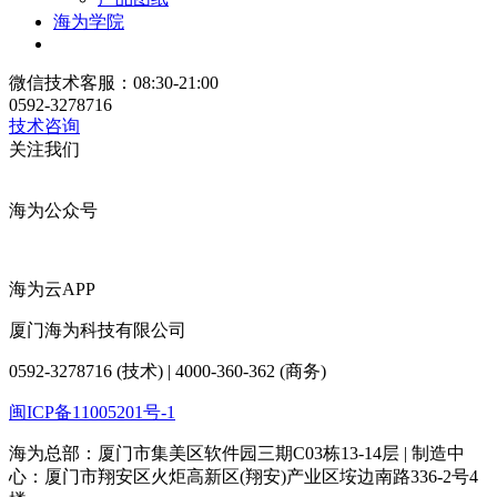
海为学院
微信技术客服：08:30-21:00
0592-3278716
技术咨询
关注我们
海为公众号
海为云APP
厦门海为科技有限公司
0592-3278716 (技术) | 4000-360-362 (商务)
闽ICP备11005201号-1
海为总部：厦门市集美区软件园三期C03栋13-14层 | 制造中
心：厦门市翔安区火炬高新区(翔安)产业区垵边南路336-2号4