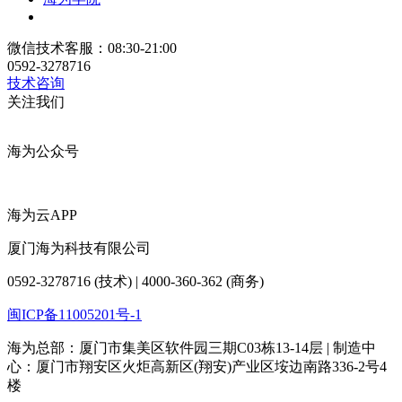
微信技术客服：08:30-21:00
0592-3278716
技术咨询
关注我们
海为公众号
海为云APP
厦门海为科技有限公司
0592-3278716 (技术) | 4000-360-362 (商务)
闽ICP备11005201号-1
海为总部：厦门市集美区软件园三期C03栋13-14层 | 制造中
心：厦门市翔安区火炬高新区(翔安)产业区垵边南路336-2号4
楼