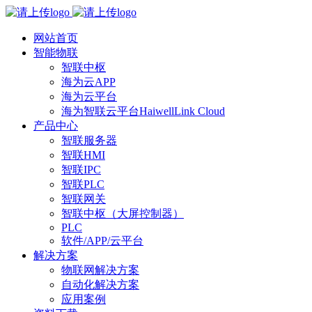
网站首页
智能物联
智联中枢
海为云APP
海为云平台
海为智联云平台HaiwellLink Cloud
产品中心
智联服务器
智联HMI
智联IPC
智联PLC
智联网关
智联中枢（大屏控制器）
PLC
软件/APP/云平台
解决方案
物联网解决方案
自动化解决方案
应用案例