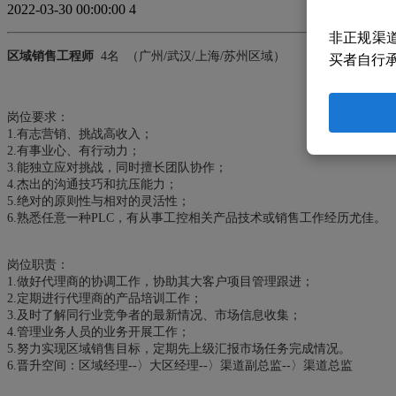
2022-03-30 00:00:00
4
非正规渠
区域销售工程师
4名 （广州/武汉/上海/苏州区域）
买者自行
岗位要求：
1.有志营销、挑战高收入；
2.有事业心、有行动力；
3.能独立应对挑战，同时擅长团队协作；
4.杰出的沟通技巧和抗压能力；
5.绝对的原则性与相对的灵活性；
6.熟悉任意一种PLC，有从事工控相关产品技术或销售工作经历尤佳。
岗位职责：
1.做好代理商的协调工作，协助其大客户项目管理跟进；
2.定期进行代理商的产品培训工作；
3.及时了解同行业竞争者的最新情况、市场信息收集；
4.管理业务人员的业务开展工作；
5.努力实现区域销售目标，定期先上级汇报市场任务完成情况。
6.晋升空间：区域经理--〉大区经理--〉渠道副总监--〉渠道总监