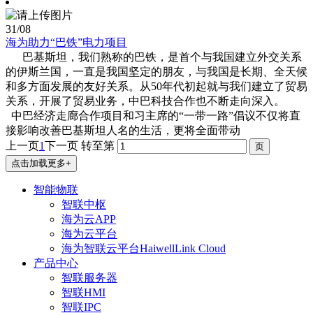
31
/08
海为助力“巴铁”电力项目
巴基斯坦，我们熟称的巴铁，是首个与我国建立外交关系
的伊斯兰国，一直是我国坚定的朋友，与我国是长期、全天候
和多方面发展的友好关系。从50年代初起就与我们建立了贸易
关系，开展了贸易业务，中巴科技合作也不断走向深入。
中巴经济走廊合作项目和习主席的“一带一路”倡议不仅将直
接影响改善巴基斯坦人名的生活，更将全面带动
上一页
1
下一页
转至第
点击加载更多+
智能物联
智联中枢
海为云APP
海为云平台
海为智联云平台HaiwellLink Cloud
产品中心
智联服务器
智联HMI
智联IPC