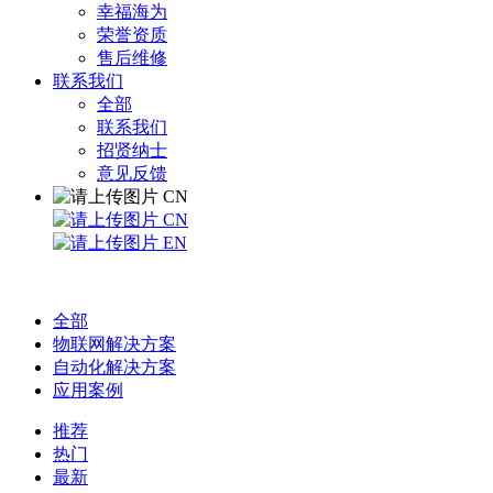
幸福海为
荣誉资质
售后维修
联系我们
全部
联系我们
招贤纳士
意见反馈
CN
CN
EN
全部
物联网解决方案
自动化解决方案
应用案例
推荐
热门
最新