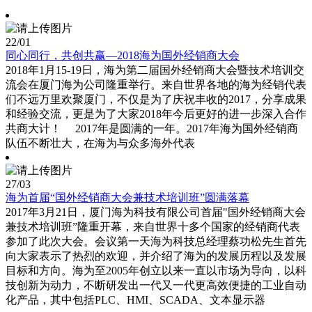
22
/01
同心同行，共创共赢—2018海为国外经销商大会
2018年1月15-19日，海为第二届国外经销商大会暨技术培训交
流会在厦门海为公司隆重举行。来自世界各地的海为经销代表
们不远万里欢聚厦门，不仅是为了庆祝丰收的2017，分享成果
和经验交流，更是为了大家2018年今后更好的进一步深入合作
共商大计！ 2017年是圆满的一年。2017年海为国外经销商
队伍不断壮大，在海为与众多海外代表
27
/03
海为首届“国外经销商大会兼技术培训班”圆满落幕
2017年3月21日，厦门海为科技有限公司首届"国外经销商大会
兼技术培训班”隆重开幕，来自世界十多个国家的经销商代表
参加了此次大会。会议第一天海为科技总经理蔡功松先生首先
向大家表示了热烈的欢迎，并介绍了海为的发展历程以及发展
目标和方向。海为至2005年创立以来一直以市场为导向，以科
技创新为动力，不断研发出一代又一代更高效便捷的工业自动
化产品，其中包括PLC、HMI、SCADA、文本显示器