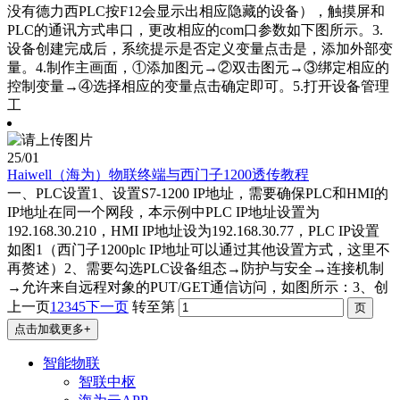
没有德力西PLC按F12会显示出相应隐藏的设备），触摸屏和
PLC的通讯方式串口，更改相应的com口参数如下图所示。3.
设备创建完成后，系统提示是否定义变量点击是，添加外部变
量。4.制作主画面，①添加图元→②双击图元→③绑定相应的
控制变量→④选择相应的变量点击确定即可。5.打开设备管理
工
25
/01
Haiwell（海为）物联终端与西门子1200透传教程
一、PLC设置1、设置S7-1200 IP地址，需要确保PLC和HMI的
IP地址在同一个网段，本示例中PLC IP地址设置为
192.168.30.210，HMI IP地址设为192.168.30.77，PLC IP设置
如图1（西门子1200plc IP地址可以通过其他设置方式，这里不
再赘述）2、需要勾选PLC设备组态→防护与安全→连接机制
→允许来自远程对象的PUT/GET通信访问，如图所示：3、创
上一页
1
2
3
4
5
下一页
转至第
点击加载更多+
智能物联
智联中枢