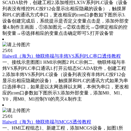
SCADA软件，创建工程2.添加维控LX5V系列PLC设备（设备
列表没有维控PLC按F12会显示出相应隐藏的设备），触摸屏
和PLC的通讯方式串口，更改相应的com口参数如下图所示3.
设备创建完成后，系统提示是否定义变量点击是，添加外部变
量4.制作主画面，①添加图元→②双击图元→③绑定相应的控
制变量→④选择相应的变量点击确定即可5.打开设备管
25
/01
Haiwell（海为）物联终端与丰炜VS系列PLC串口透传教程
一、接线示意图图1 HMI示例图2 PLC示例二、物联终端与丰
炜VS系列PLC串口通讯1.打开云组态SCADA软件，创建工程
2.添加丰炜VS系列PLC设备（设备列表没有丰炜PLC按F12会
显示出相应隐藏的设备），触摸屏和PLC的通讯方式如果为串
口选择串口，如果是以太网选择以太网，本例为串口，更改相
应的com口参数如下图所示3.添加外部变量，添加M0、M1、
Y0，用M0、M1控制Y0的亮灭4.制作主
25
/01
Haiwell（海为）物联终端与MCGS透传教程
一、HMI工程组态1、新建工程，添加MCGS设备，如图1所