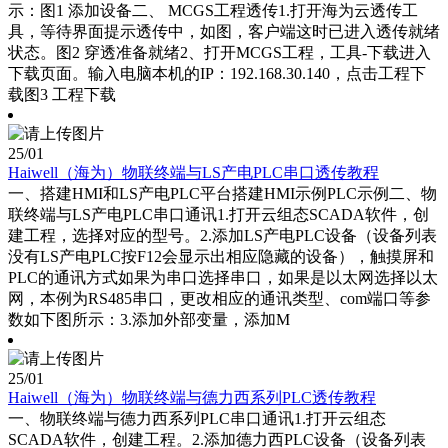
示：图1 添加设备二、 MCGS工程透传1.打开海为云透传工
具，等待界面提示透传中，如图，客户端这时已进入透传就绪
状态。图2 穿透准备就绪2、打开MCGS工程，工具-下载进入
下载页面。输入电脑本机的IP：192.168.30.140，点击工程下
载图3 工程下载
25
/01
Haiwell（海为）物联终端与LS产电PLC串口透传教程
一、搭建HMI和LS产电PLC平台搭建HMI示例PLC示例二、物
联终端与LS产电PLC串口通讯1.打开云组态SCADA软件，创
建工程，选择对应的型号。2.添加LS产电PLC设备（设备列表
没有LS产电PLC按F12会显示出相应隐藏的设备），触摸屏和
PLC的通讯方式如果为串口选择串口，如果是以太网选择以太
网，本例为RS485串口，更改相应的通讯类型、com端口等参
数如下图所示：3.添加外部变量，添加M
25
/01
Haiwell（海为）物联终端与德力西系列PLC透传教程
一、物联终端与德力西系列PLC串口通讯1.打开云组态
SCADA软件，创建工程。2.添加德力西PLC设备（设备列表