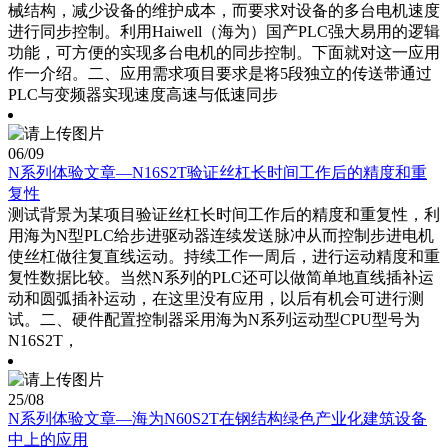
械结构，减少设备的维护成本，而要求对设备的多台电机速度
进行同步控制。利用Haiwell（海为）国产PLC强大易用的逻辑
功能，可方便的实现多台电机的同步控制。下面就对这一应用
作一介绍。二、应用需求项目要求是将5段独立的传送带通过
PLC与变频器实现速度高速与低速同步
06
/09
N系列体验文章—N16S2T验证丝杠长时间工作后的精度和重
复性
测试背景为某项目验证丝杠长时间工作后的精度和重复性，利
用海为N型PLC给步进驱动器连续发送脉冲从而控制步进电机
使丝杠做往复直线运动。持续工作一周后，进行运动精度和重
复性数据比较。当然N系列的PLC还可以做简单地直线插补运
动和圆弧插补运动，在这里没有应用，以后有机会可进行测
试。二、硬件配置控制器采用海为N系列运动型CPU型号为
N16S2T，
25
/08
N系列体验文章—海为N60S2T在钢结构绿色产业化建筑设备
中上的应用