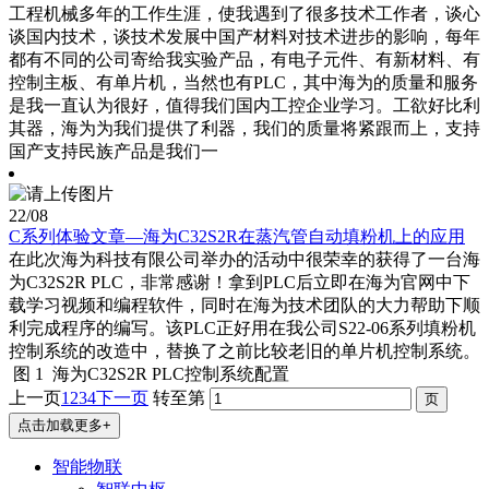
工程机械多年的工作生涯，使我遇到了很多技术工作者，谈心
谈国内技术，谈技术发展中国产材料对技术进步的影响，每年
都有不同的公司寄给我实验产品，有电子元件、有新材料、有
控制主板、有单片机，当然也有PLC，其中海为的质量和服务
是我一直认为很好，值得我们国内工控企业学习。工欲好比利
其器，海为为我们提供了利器，我们的质量将紧跟而上，支持
国产支持民族产品是我们一
22
/08
C系列体验文章—海为C32S2R在蒸汽管自动填粉机上的应用
在此次海为科技有限公司举办的活动中很荣幸的获得了一台海
为C32S2R PLC，非常感谢！拿到PLC后立即在海为官网中下
载学习视频和编程软件，同时在海为技术团队的大力帮助下顺
利完成程序的编写。该PLC正好用在我公司S22-06系列填粉机
控制系统的改造中，替换了之前比较老旧的单片机控制系统。
图 1 海为C32S2R PLC控制系统配置
上一页
1
2
3
4
下一页
转至第
点击加载更多+
智能物联