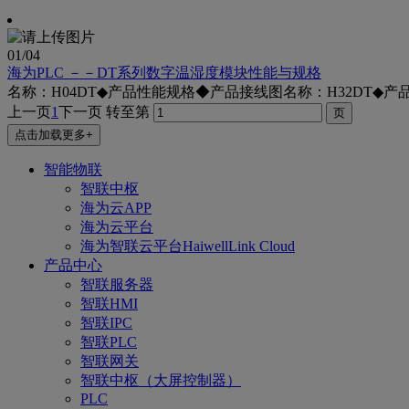
01
/04
海为PLC －－DT系列数字温湿度模块性能与规格
名称：H04DT◆产品性能规格◆产品接线图名称：H32DT◆产
上一页
1
下一页
转至第
点击加载更多+
智能物联
智联中枢
海为云APP
海为云平台
海为智联云平台HaiwellLink Cloud
产品中心
智联服务器
智联HMI
智联IPC
智联PLC
智联网关
智联中枢（大屏控制器）
PLC