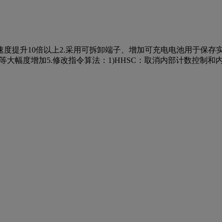
速度提升10倍以上2.采用可拆卸端子、增加可充电电池用于保存实时时
量等大幅度增加5.修改指令算法：1)HHSC：取消内部计数控制