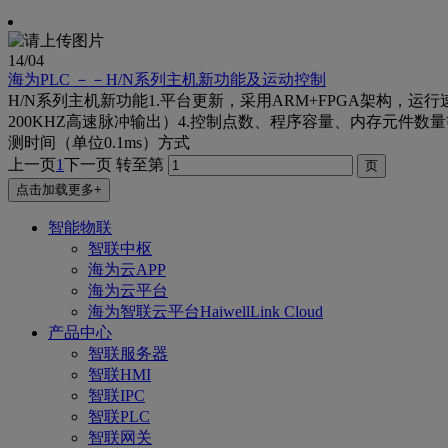
14
/04
海为PLC －－H/N系列主机新功能及运动控制
H/N系列主机新功能1.平台更新，采用ARM+FPGA架构，运行
200KHZ高速脉冲输出）4.控制点数、程序容量、内存元件数
测时间（单位0.1ms）方式
上一页
1
下一页
转至第
点击加载更多+
智能物联
智联中枢
海为云APP
海为云平台
海为智联云平台HaiwellLink Cloud
产品中心
智联服务器
智联HMI
智联IPC
智联PLC
智联网关