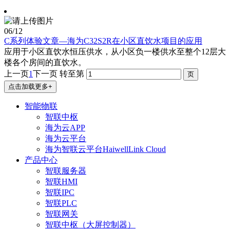
06
/12
C系列体验文章—海为C32S2R在小区直饮水项目的应用
应用于小区直饮水恒压供水，从小区负一楼供水至整个12层大
楼各个房间的直饮水。
上一页
1
下一页
转至第
点击加载更多+
智能物联
智联中枢
海为云APP
海为云平台
海为智联云平台HaiwellLink Cloud
产品中心
智联服务器
智联HMI
智联IPC
智联PLC
智联网关
智联中枢（大屏控制器）