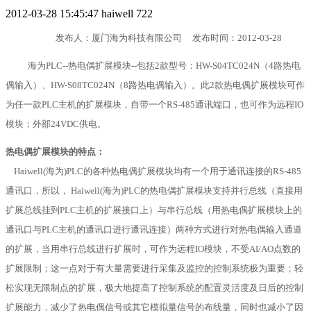
2012-03-28 15:45:47
haiwell
722
发布人：厦门海为科技有限公司 发布时间：2012-03-28
海为PLC--热电偶扩展模块--包括2款型号：HW-S04TC024N（4路热电
偶输入）、HW-S08TC024N（8路热电偶输入）。此2款热电偶扩展模块可作
为任一款PLC主机的扩展模块，自带一个RS-485通讯端口，也可作为远程IO
模块
；外部24VDC供电。
热电偶扩展模块的特点：
Haiwell(海为)PLC的各种热电偶扩展模块均有一个用于通讯连接的RS-485
通讯口，所以， Haiwell(海为)PLC的热电偶扩展模块支持并行总线（直接用
扩展总线挂到PLC主机的扩展接口上）与串行总线（用热电偶扩展模块上的
通讯口与PLC主机的通讯口进行通讯连接）两种方式进行对热电偶输入通道
的扩展，当用串行总线进行扩展时，可作为远程IO模块，不受AI/AO点数的
扩展限制；这一点对于有大量需要进行采集及监控的控制系统极为重要；轻
松实现无限制点的扩展，极大地提高了控制系统的配置灵活度及日后的控制
扩展能力，减少了热电偶信号或其它模拟量信号的布线量，同时也减小了因