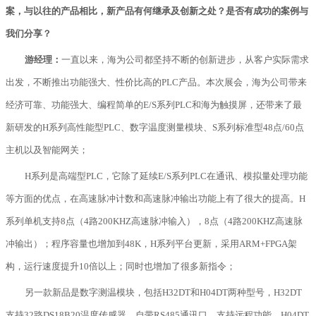
案，与以往的产品相比，新产品有何继承及创新之处？是否有成功的案例与
我们分享？
游经理：
一直以来，海为公司都坚持不断的创新进步，从客户实际需求
出发，不断推出功能强大、性价比高的PLC产品。本次展会，海为公司带来
经济可靠、功能强大、编程简单的E/S系列PLC和海为触摸屏，还带来了最
新研发的H系列高性能型PLC、数字温度测量模块、S系列标准型48点/60点
主机以及智能网关；
H系列是高端型PLC，它除了延续E/S系列PLC在通讯、模拟量处理功能
等方面的优点，在高速脉冲计数和高速脉冲输出功能上有了很大的提高。H
系列单机支持8点（4路200KHZ高速脉冲输入），8点（4路200KHZ高速脉
冲输出）；程序容量也增加到48K，H系列平台更新，采用ARM+FPGA架
构，运行速度提升10倍以上；同时也增加了很多新指令；
另一款新品是数字测温模块，包括H32DT和H04DT两种型号，H32DT
支持32路DS18B20温度传感器，自带RS485通讯口，支持远程功能，H04DT