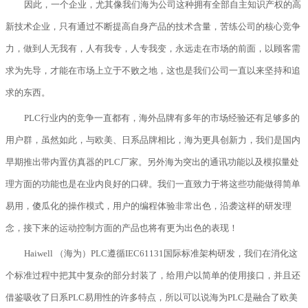
因此，一个企业，尤其像我们海为公司这种拥有全部自主知识产权的高
新技术企业，只有通过不断提高自身产品的技术含量，苦练公司的核心竞争
力，做到人无我有，人有我专，人专我变，永远走在市场的前面，以顾客需
求为先导，才能在市场上立于不败之地，这也是我们公司一直以来坚持和追
求的东西。
PLC行业内的竞争一直都有，海外品牌有多年的市场经验还有足够多的
用户群，虽然如此，与欧美、日系品牌相比，海为更具创新力，我们是国内
早期推出带内置仿真器的PLC厂家。另外海为突出的通讯功能以及模拟量处
理方面的功能也是在业内良好的口碑。我们一直致力于将这些功能做得简单
易用，傻瓜化的操作模式，用户的编程体验非常出色，沿袭这样的研发理
念，接下来的运动控制方面的产品也将有更为出色的表现！
Haiwell （海为）PLC遵循IEC61131国际标准架构研发，我们在消化这
个标准过程中把其中复杂的部分封装了，给用户以简单的使用接口，并且还
借鉴吸收了日系PLC易用性的许多特点，所以可以说海为PLC是融合了欧美