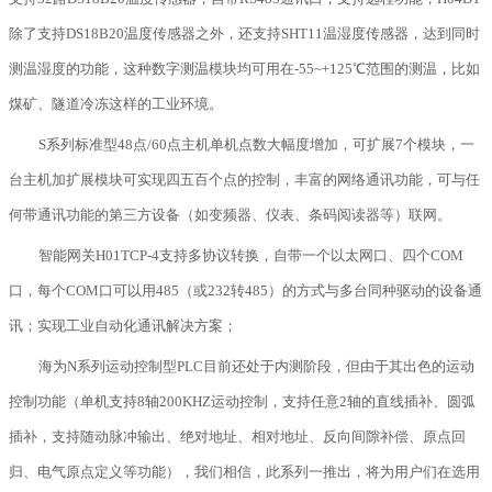
除了支持DS18B20温度传感器之外，还支持SHT11温湿度传感器，达到同时
测温湿度的功能，这种数字测温模块均可用在-55~+125℃范围的测温，比如
煤矿、隧道冷冻这样的工业环境。
S系列标准型48点/60点主机单机点数大幅度增加，可扩展7个模块，一
台主机加扩展模块可实现四五百个点的控制，丰富的网络通讯功能，可与任
何带通讯功能的第三方设备（如变频器、仪表、条码阅读器等）联网。
智能网关H01TCP-4支持多协议转换，自带一个以太网口、四个COM
口，每个COM口可以用485（或232转485）的方式与多台同种驱动的设备通
讯；实现工业自动化通讯解决方案；
海为N系列运动控制型PLC目前还处于内测阶段，但由于其出色的运动
控制功能（单机支持8轴200KHZ运动控制，支持任意2轴的直线插补、圆弧
插补，支持随动脉冲输出、绝对地址、相对地址、反向间隙补偿、原点回
归、电气原点定义等功能），我们相信，此系列一推出，将为用户们在选用