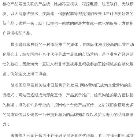
核心产品紧密关联的产品线，比如称重模块、程控电源、组态软件、无线模
块、以太网总线技术、变频器、伺服配套等都是我们未来几年计划要研发的
新产品，这样一来，就可以提供一站式的解决方案或一体化的服务，方便用
户灵活搭配产品。
展会是非常独特的一种市场推广的媒体，在国际化程度较高的工业自动
化展会上，结交国内外合作伙伴是成本最低的市场营销，是企业生产经营活
动的核心，因此海为一直以来都非常重视并且积极参加工控领域的自动化展
览，例如这次上海工博会。
随着
互联网
及相关技术日新月异的发展, 网络营销已成为企业营销的主
流模式，
网站已
逐渐
成为
形象宣传、产品展示
推广
、信息沟通的最方便快捷
的桥梁，海为在许多专业的工控网站平台做产品宣传，之后我们会
搭建更多
的网络宣传以及销售平台来提升海为的品牌知名度以及扩大海为的品牌影响
力；
未来海为公司还致力于在全球发展更多的代理商，并且在适当时机成立