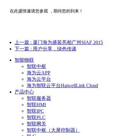
在此盛情邀请您参观 ，期待您的到来！
上一篇
: 厦门海为盛装亮相广州SIAF 2015
下一篇
: 用户分享，绿色传递
智能物联
智联中枢
海为云APP
海为云平台
海为智联云平台HaiwellLink Cloud
产品中心
智联服务器
智联HMI
智联IPC
智联PLC
智联网关
智联中枢（大屏控制器）