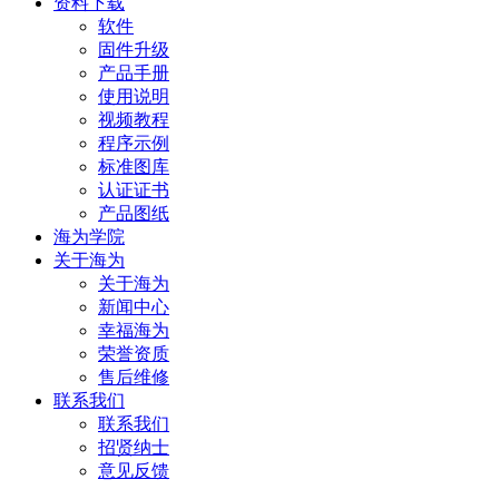
资料下载
软件
固件升级
产品手册
使用说明
视频教程
程序示例
标准图库
认证证书
产品图纸
海为学院
关于海为
关于海为
新闻中心
幸福海为
荣誉资质
售后维修
联系我们
联系我们
招贤纳士
意见反馈