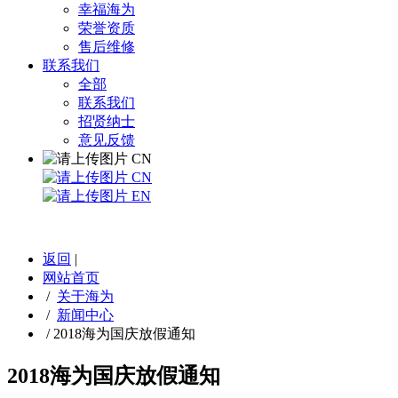
幸福海为
荣誉资质
售后维修
联系我们
全部
联系我们
招贤纳士
意见反馈
CN
CN
EN
返回
|
网站首页
/
关于海为
/
新闻中心
/
2018海为国庆放假通知
2018海为国庆放假通知