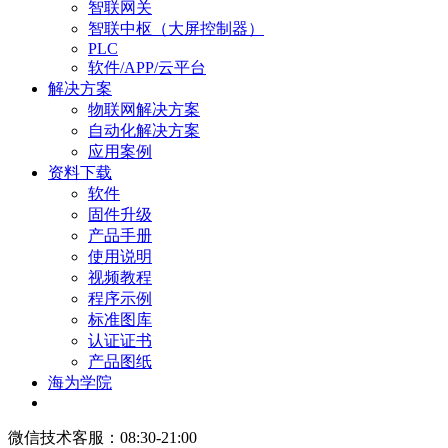
智联网关
智联中枢（大屏控制器）
PLC
软件/APP/云平台
解决方案
物联网解决方案
自动化解决方案
应用案例
资料下载
软件
固件升级
产品手册
使用说明
视频教程
程序示例
标准图库
认证证书
产品图纸
海为学院
微信技术客服：08:30-21:00