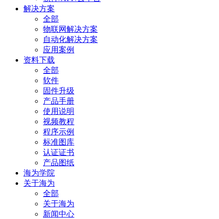
解决方案
全部
物联网解决方案
自动化解决方案
应用案例
资料下载
全部
软件
固件升级
产品手册
使用说明
视频教程
程序示例
标准图库
认证证书
产品图纸
海为学院
关于海为
全部
关于海为
新闻中心