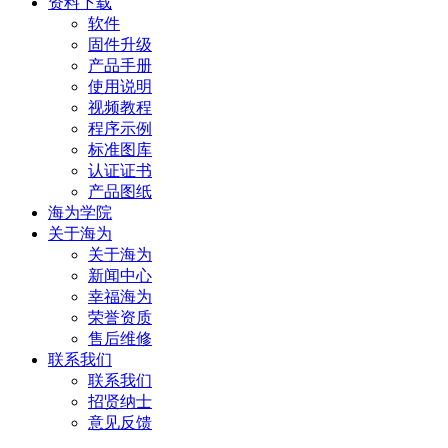
资料下载
软件
固件升级
产品手册
使用说明
视频教程
程序示例
标准图库
认证证书
产品图纸
海为学院
关于海为
关于海为
新闻中心
幸福海为
荣誉资质
售后维修
联系我们
联系我们
招贤纳士
意见反馈