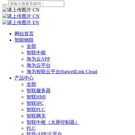
CN
CN
EN
网站首页
智能物联
全部
智联中枢
海为云APP
海为云平台
海为智联云平台HaiwellLink Cloud
产品中心
全部
智联服务器
智联HMI
智联IPC
智联PLC
智联网关
智联中枢（大屏控制器）
PLC
软件/APP/云平台