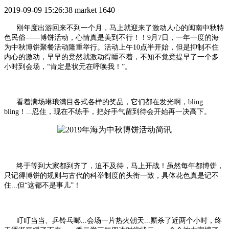
2019-09-09 15:26:38
market
1640
刚年度出游回来不到一个月，马上就迎来了激动人心的闽南中秋特
色民俗——博饼活动，心情真是美到不行！！9月7日，一年一度的海
为中秋博饼聚餐活动隆重举行。活动上午10点半开始，但是抑制不住
内心的激动，早早的竟然就激动得睡不着，不知不觉竟提早了一个多
小时到会场，“肯定是状元在呼唤我！”。
看着满场琳琅满目各式各样的奖品，它们都在发光啊，bling
bling！...忍住，现在不练手，把好手气留到待会开始再一决高下。
终于等到大家都到齐了，迫不及待，马上开战！虽然每年都博饼，
只记得博饼的规则与古代的科举制度的头衔一致，具体花色真是记不
住...但“这都不是事儿”！
叮叮当当、乒铃乓啷...会场一片热火朝天...厮杀了近两个小时，终