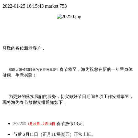
2022-01-25 16:15:43
market
753
尊敬的各位新老客户，
春节将至，海为祝您在新的一年里身体
感谢大家长期以来的支持与厚爱！
健康、生意兴隆！
为更好的落实我们的服务，切实做好节日期间各项工作安排事宜，
现将海为春节放假安排通知如下：
2022年
春节放假13天。
1月29日 - 2月10日
节后 2月11日（正月11/星期五）正常上班。