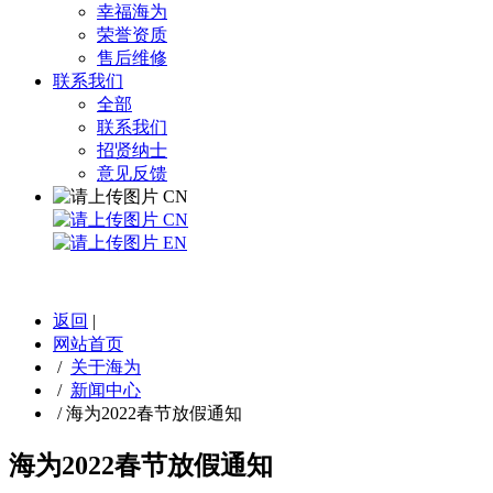
幸福海为
荣誉资质
售后维修
联系我们
全部
联系我们
招贤纳士
意见反馈
CN
CN
EN
返回
|
网站首页
/
关于海为
/
新闻中心
/
海为2022春节放假通知
海为2022春节放假通知