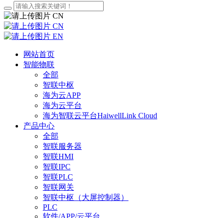
CN
CN
EN
网站首页
智能物联
全部
智联中枢
海为云APP
海为云平台
海为智联云平台HaiwellLink Cloud
产品中心
全部
智联服务器
智联HMI
智联IPC
智联PLC
智联网关
智联中枢（大屏控制器）
PLC
软件/APP/云平台