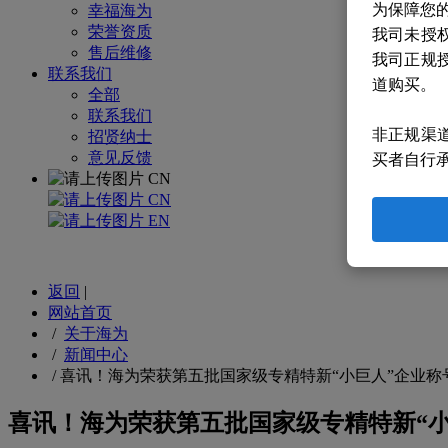
为保障您
幸福海为
荣誉资质
我司未授
售后维修
我司正规
联系我们
道购买。
全部
联系我们
非正规渠
招贤纳士
意见反馈
买者自行
CN
CN
EN
返回
|
网站首页
/
关于海为
/
新闻中心
/
喜讯！海为荣获第五批国家级专精特新“小巨人”企业称
喜讯！海为荣获第五批国家级专精特新“小