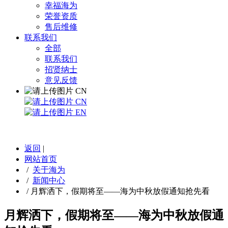
幸福海为
荣誉资质
售后维修
联系我们
全部
联系我们
招贤纳士
意见反馈
CN
CN
EN
返回
|
网站首页
/
关于海为
/
新闻中心
/
月辉洒下，假期将至——海为中秋放假通知抢先看
月辉洒下，假期将至——海为中秋放假通