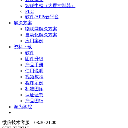
智联中枢（大屏控制器）
PLC
软件/APP/云平台
解决方案
物联网解决方案
自动化解决方案
应用案例
资料下载
软件
固件升级
产品手册
使用说明
视频教程
程序示例
标准图库
认证证书
产品图纸
海为学院
微信技术客服：08:30-21:00