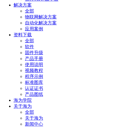
解决方案
全部
物联网解决方案
自动化解决方案
应用案例
资料下载
全部
软件
固件升级
产品手册
使用说明
视频教程
程序示例
标准图库
认证证书
产品图纸
海为学院
关于海为
全部
关于海为
新闻中心