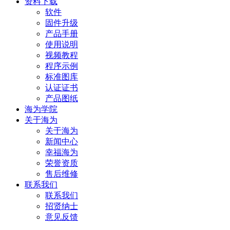
资料下载
软件
固件升级
产品手册
使用说明
视频教程
程序示例
标准图库
认证证书
产品图纸
海为学院
关于海为
关于海为
新闻中心
幸福海为
荣誉资质
售后维修
联系我们
联系我们
招贤纳士
意见反馈