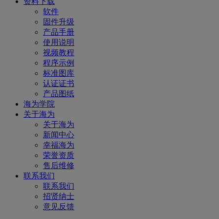
资料下载
软件
固件升级
产品手册
使用说明
视频教程
程序示例
标准图库
认证证书
产品图纸
海为学院
关于海为
关于海为
新闻中心
幸福海为
荣誉资质
售后维修
联系我们
联系我们
招贤纳士
意见反馈