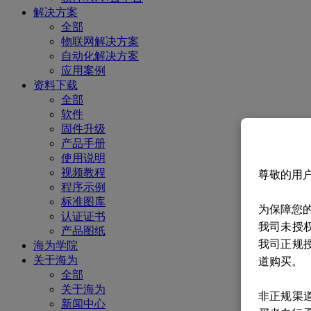
解决方案
全部
物联网解决方案
自动化解决方案
应用案例
资料下载
全部
软件
固件升级
产品手册
使用说明
视频教程
尊敬的用
程序示例
标准图库
为保障您
认证证书
我司未授
产品图纸
我司正规
海为学院
关于海为
道购买。
全部
关于海为
非正规渠
新闻中心