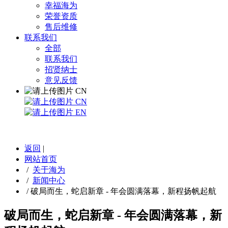
幸福海为
荣誉资质
售后维修
联系我们
全部
联系我们
招贤纳士
意见反馈
CN
CN
EN
返回
|
网站首页
/
关于海为
/
新闻中心
/
破局而生，蛇启新章 - 年会圆满落幕，新程扬帆起航
破局而生，蛇启新章 - 年会圆满落幕，新