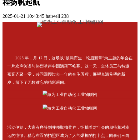
程扬帆起航
2025-01-21 10:43:45
haiwell
238
2025 年 1 月 17 日，这场以“破局而生，蛇启新章”为主题的年会在
一片欢声笑语与热烈掌声中圆满落下帷幕。这一天，全体员工与特邀
嘉宾齐聚一堂，共同回顾过去一年的奋斗历程，展望充满希望的新
岁，留下了无数难忘的精彩瞬间。
活动伊始，大家有序签到并领取抽奖券，怀揣着对年会的期待和对幸
运的憧憬。精心布置的拍照区成为了人气爆棚的打卡点，同事们三两