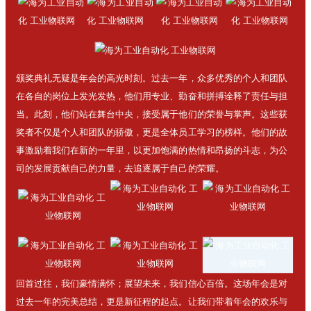
颁奖典礼无疑是年会的高光时刻。过去一年，众多优秀的个人和团队
在各自的岗位上发光发热，他们用专业、勤奋和拼搏诠释了责任与担
当。此刻，他们站在舞台中央，接受属于他们的荣誉与掌声。这些获
奖者不仅是个人和团队的骄傲，更是全体员工学习的榜样。他们的故
事激励着我们在新的一年里，以更加饱满的热情和昂扬的斗志，为公
司的发展贡献自己的力量，去追逐属于自己的荣耀。
回首过往，我们豪情满怀；展望未来，我们信心百倍。这场年会是对
过去一年的完美总结，更是新征程的起点。让我们带着年会的欢乐与