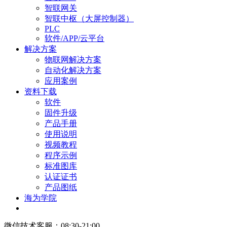
智联网关
智联中枢（大屏控制器）
PLC
软件/APP/云平台
解决方案
物联网解决方案
自动化解决方案
应用案例
资料下载
软件
固件升级
产品手册
使用说明
视频教程
程序示例
标准图库
认证证书
产品图纸
海为学院
微信技术客服：08:30-21:00