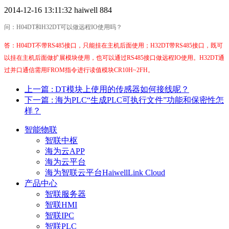
2014-12-16 13:11:32
haiwell
884
问：H04DT和H32DT可以做远程IO使用吗？
答：H04DT不带RS485接口，只能挂在主机后面使用；H32DT带RS485接口，既可
以挂在主机后面做扩展模块使用，也可以通过RS485接口做远程IO使用。H32DT通
过并口通信需用FROM指令进行读值模块CR10H~2FH。
上一篇
: DT模块上使用的传感器如何接线呢？
下一篇
: 海为PLC“生成PLC可执行文件”功能和保密性怎
样？
智能物联
智联中枢
海为云APP
海为云平台
海为智联云平台HaiwellLink Cloud
产品中心
智联服务器
智联HMI
智联IPC
智联PLC