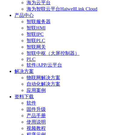
海为云平台
海为智联云平台HaiwellLink Cloud
产品中心
智联服务器
智联HMI
智联IPC
智联PLC
智联网关
智联中枢（大屏控制器）
PLC
软件/APP/云平台
解决方案
物联网解决方案
自动化解决方案
应用案例
资料下载
软件
固件升级
产品手册
使用说明
视频教程
程序示例