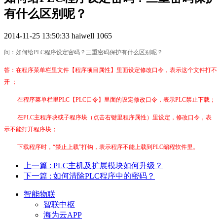
有什么区别呢？
2014-11-25 13:50:33
haiwell
1065
问：如何给PLC程序设定密码？三重密码保护有什么区别呢？
答：在程序菜单栏里文件【程序项目属性】里面设定修改口令，表示这个文件打不
开 ；
在程序菜单栏里PLC【PLC口令】里面的设定修改口令，表示PLC禁止下载；
在PLC主程序块或子程序块（点击右键里程序属性）里设定，修改口令，表
示不能打开程序块；
下载程序时，“禁止上载”打钩，表示程序不能上载到PLC编程软件里。
上一篇
: PLC主机及扩展模块如何升级？
下一篇
: 如何清除PLC程序中的密码？
智能物联
智联中枢
海为云APP