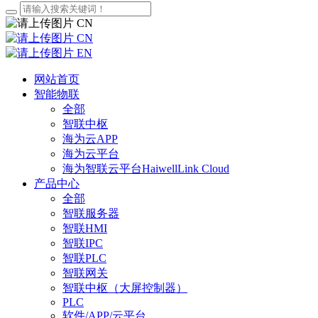
CN
CN
EN
网站首页
智能物联
全部
智联中枢
海为云APP
海为云平台
海为智联云平台HaiwellLink Cloud
产品中心
全部
智联服务器
智联HMI
智联IPC
智联PLC
智联网关
智联中枢（大屏控制器）
PLC
软件/APP/云平台