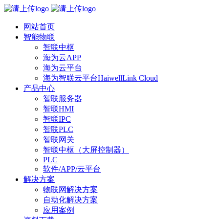
网站首页
智能物联
智联中枢
海为云APP
海为云平台
海为智联云平台HaiwellLink Cloud
产品中心
智联服务器
智联HMI
智联IPC
智联PLC
智联网关
智联中枢（大屏控制器）
PLC
软件/APP/云平台
解决方案
物联网解决方案
自动化解决方案
应用案例