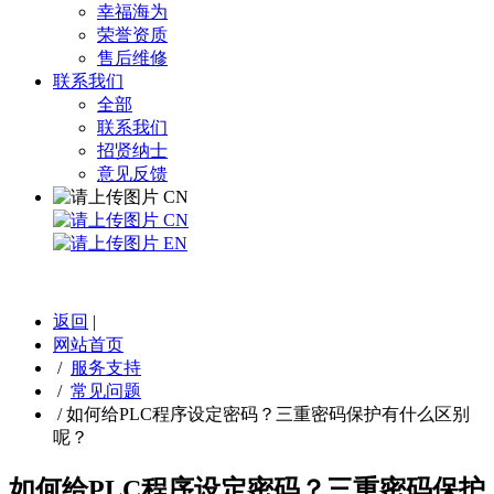
幸福海为
荣誉资质
售后维修
联系我们
全部
联系我们
招贤纳士
意见反馈
CN
CN
EN
返回
|
网站首页
/
服务支持
/
常见问题
/
如何给PLC程序设定密码？三重密码保护有什么区别
呢？
如何给PLC程序设定密码？三重密码保护