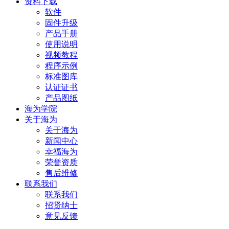
资料下载
软件
固件升级
产品手册
使用说明
视频教程
程序示例
标准图库
认证证书
产品图纸
海为学院
关于海为
关于海为
新闻中心
幸福海为
荣誉资质
售后维修
联系我们
联系我们
招贤纳士
意见反馈