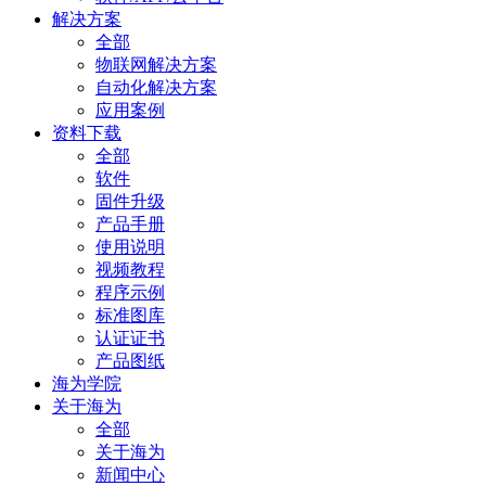
解决方案
全部
物联网解决方案
自动化解决方案
应用案例
资料下载
全部
软件
固件升级
产品手册
使用说明
视频教程
程序示例
标准图库
认证证书
产品图纸
海为学院
关于海为
全部
关于海为
新闻中心