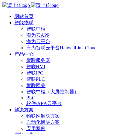
网站首页
智能物联
智联中枢
海为云APP
海为云平台
海为智联云平台HaiwellLink Cloud
产品中心
智联服务器
智联HMI
智联IPC
智联PLC
智联网关
智联中枢（大屏控制器）
PLC
软件/APP/云平台
解决方案
物联网解决方案
自动化解决方案
应用案例