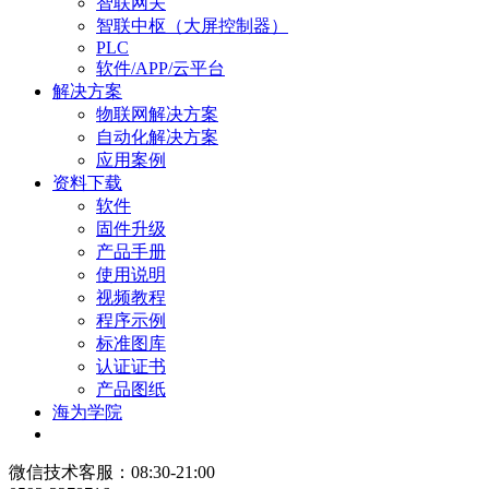
智联网关
智联中枢（大屏控制器）
PLC
软件/APP/云平台
解决方案
物联网解决方案
自动化解决方案
应用案例
资料下载
软件
固件升级
产品手册
使用说明
视频教程
程序示例
标准图库
认证证书
产品图纸
海为学院
微信技术客服：08:30-21:00