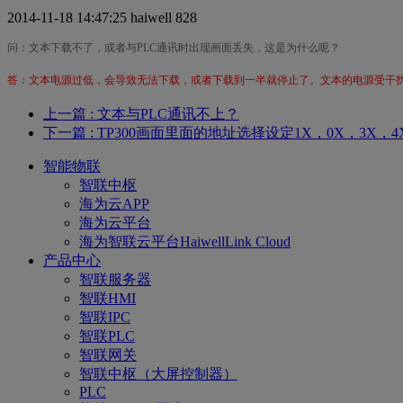
2014-11-18 14:47:25
haiwell
828
问：文本下载不了，或者与PLC通讯时出现画面丢失，这是为什么呢？
答：文本电源过低，会导致无法下载，或者下载到一半就停止了。文本的电源受干
上一篇
: 文本与PLC通讯不上？
下一篇
: TP300画面里面的地址选择设定1X，0X，3X，
智能物联
智联中枢
海为云APP
海为云平台
海为智联云平台HaiwellLink Cloud
产品中心
智联服务器
智联HMI
智联IPC
智联PLC
智联网关
智联中枢（大屏控制器）
PLC