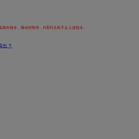
弧插补指令、随动控制等，H系列主机不止上述指令。
输出？