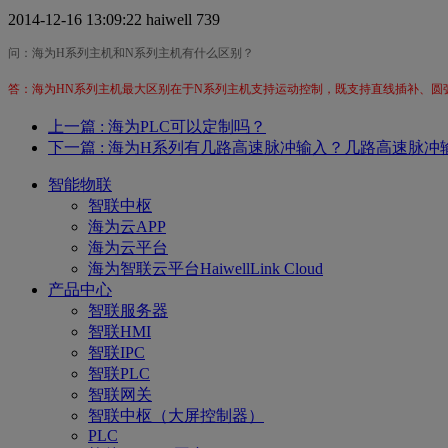
2014-12-16 13:09:22
haiwell
739
问：海为H系列主机和N系列主机有什么区别？
答：海为HN系列主机最大区别在于N系列主机支持运动控制，既支持直线插补、圆
上一篇
: 海为PLC可以定制吗？
下一篇
: 海为H系列有几路高速脉冲输入？几路高速脉冲
智能物联
智联中枢
海为云APP
海为云平台
海为智联云平台HaiwellLink Cloud
产品中心
智联服务器
智联HMI
智联IPC
智联PLC
智联网关
智联中枢（大屏控制器）
PLC