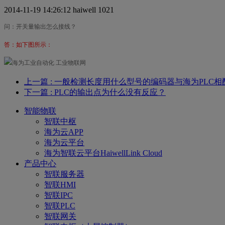
2014-11-19 14:26:12
haiwell
1021
问：开关量输出怎么接线？
答：如下图所示：
上一篇
: 一般检测长度用什么型号的编码器与海为PLC相
下一篇
: PLC的输出点为什么没有反应？
智能物联
智联中枢
海为云APP
海为云平台
海为智联云平台HaiwellLink Cloud
产品中心
智联服务器
智联HMI
智联IPC
智联PLC
智联网关