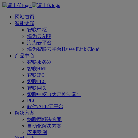
网站首页
智能物联
智联中枢
海为云APP
海为云平台
海为智联云平台HaiwellLink Cloud
产品中心
智联服务器
智联HMI
智联IPC
智联PLC
智联网关
智联中枢（大屏控制器）
PLC
软件/APP/云平台
解决方案
物联网解决方案
自动化解决方案
应用案例