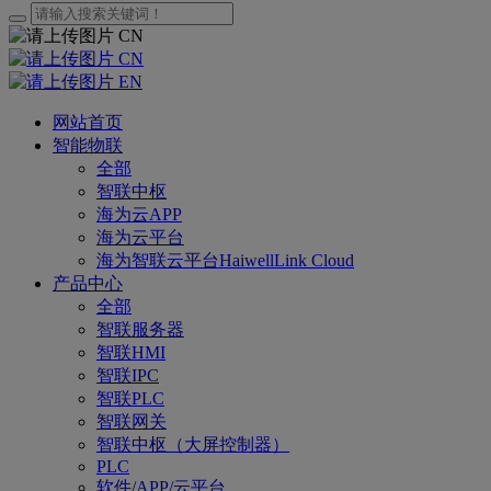
CN
CN
EN
网站首页
智能物联
全部
智联中枢
海为云APP
海为云平台
海为智联云平台HaiwellLink Cloud
产品中心
全部
智联服务器
智联HMI
智联IPC
智联PLC
智联网关
智联中枢（大屏控制器）
PLC
软件/APP/云平台