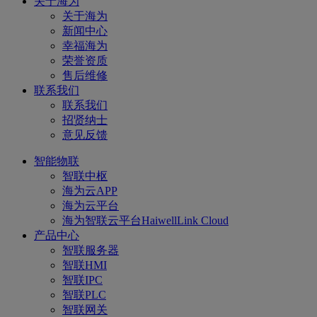
关于海为
关于海为
新闻中心
幸福海为
荣誉资质
售后维修
联系我们
联系我们
招贤纳士
意见反馈
智能物联
智联中枢
海为云APP
海为云平台
海为智联云平台HaiwellLink Cloud
产品中心
智联服务器
智联HMI
智联IPC
智联PLC
智联网关