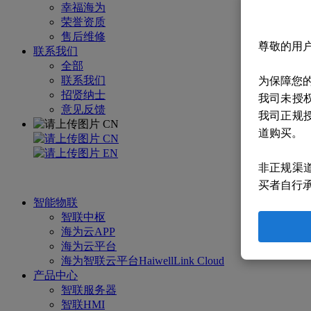
幸福海为
荣誉资质
售后维修
尊敬的用
联系我们
全部
联系我们
为保障您
招贤纳士
我司未授
意见反馈
我司正规
CN
道购买。
CN
EN
非正规渠
买者自行
智能物联
智联中枢
海为云APP
海为云平台
海为智联云平台HaiwellLink Cloud
产品中心
智联服务器
智联HMI