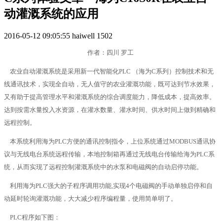
动灌溉系统的应用
2016-05-12 09:05:55
haiwell
1502
作者：
四川 罗工
农业自动灌溉系统
是采用
新一代
智能化
PLC （海为C系列）
控制技术和无
线通讯技术，实现全自动，无人值守的
农业
灌溉功能，既可达到节水效果，
又有助于提高管理水平和灌溉系统的综合调度能力，降低成本，提高效率。
达到按需水量投入水资源，在灌水数量、灌水时间、供水
时间
上做到精确和
远程控制。
本
系统
利用海为PLC方便的通讯控制指令，
上位系统通过
MODBUS
通讯协
议与无线电台系统远程传输，本地控
制
箱再通过无线电台传输给海为
PLC系
统，从而实现了远程控制灌溉系统中的水泵和电磁阀的自动启停功能。
利用海为PLC
强大的子程序调用功能
,实现4个电磁阀的手动单独启停和自
动延时轮询灌溉功能，大大减少程序编程量，使用简单明了。
PLC程序如下图：