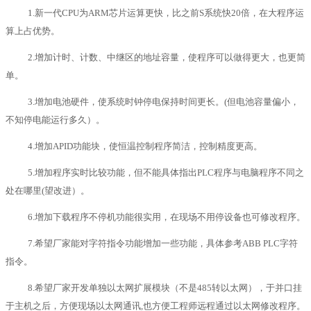
1.新一代CPU为ARM芯片运算更快，比之前S系统快20倍，在大程序运
算上占优势。
2.增加计时、计数、中继区的地址容量，使程序可以做得更大，也更简
单。
3.增加电池硬件，使系统时钟停电保持时间更长。(但电池容量偏小，
不知停电能运行多久）。
4.增加APID功能块，使恒温控制程序简洁，控制精度更高。
5.增加程序实时比较功能，但不能具体指出PLC程序与电脑程序不同之
处在哪里(望改进）。
6.增加下载程序不停机功能很实用，在现场不用停设备也可修改程序。
7.希望厂家能对字符指令功能增加一些功能，具体参考ABB PLC字符
指令。
8.希望厂家开发单独以太网扩展模块（不是485转以太网），于并口挂
于主机之后，方便现场以太网通讯,也方便工程师远程通过以太网修改程序。