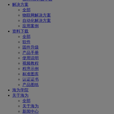
解决方案
全部
物联网解决方案
自动化解决方案
应用案例
资料下载
全部
软件
固件升级
产品手册
使用说明
视频教程
程序示例
标准图库
认证证书
产品图纸
海为学院
关于海为
全部
关于海为
新闻中心