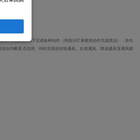
在智能通风系统的控制下完成各种动作（用指示灯来模拟动作完成情况），并向
据综合判断是否启用、何时启用排积热通风、自然通风、降温通风等通风模