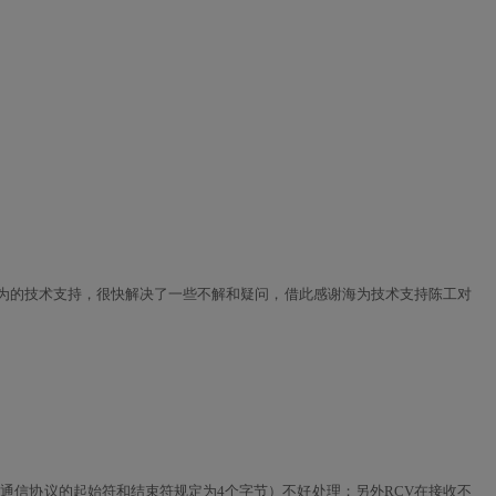
海为的技术支持，很快解决了一些不解和疑问，借此感谢海为技术支持陈工对
其通信协议的起始符和结束符规定为4个字节）不好处理；另外RCV在接收不