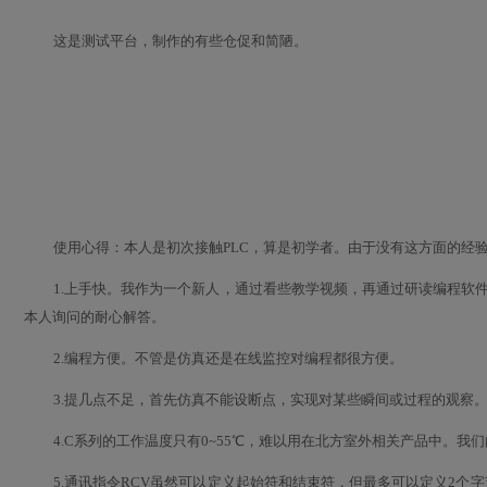
这是测试平台，制作的有些仓促和简陋。
使用心得：本人是初次接触PLC，算是初学者。由于没有这方面的经
1.上手快。我作为一个新人，通过看些教学视频，再通过研读编程软
本人询问的耐心解答。
2.编程方便。不管是仿真还是在线监控对编程都很方便。
3.提几点不足，首先仿真不能设断点，实现对某些瞬间或过程的观察
4.C系列的工作温度只有0~55℃，难以用在北方室外相关产品中。我们
5.通讯指令RCV虽然可以定义起始符和结束符，但最多可以定义2