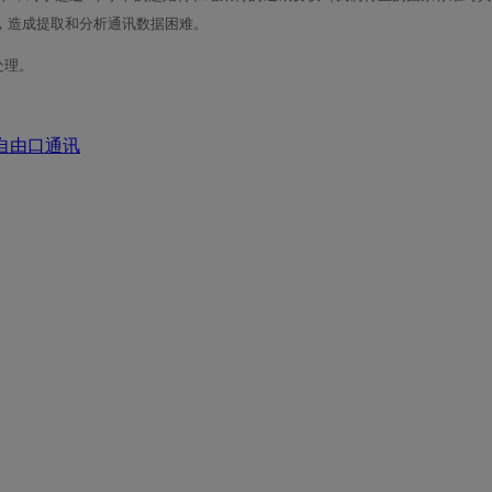
度，造成提取和分析通讯数据困难。
处理。
 自由口通讯