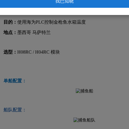
我已知晓
项目：
金枪鱼捕捞船水箱温度控制
目的：
使用海为PLC控制金枪鱼水箱温度
地点：
墨西哥 马萨特兰
选型：
H08RC / H04RC 模块
单船配置：
船队配置：