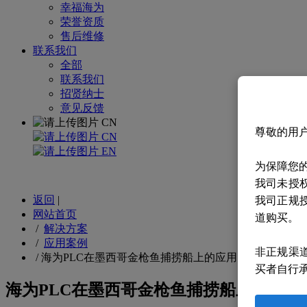
幸福海为
荣誉资质
售后维修
联系我们
全部
联系我们
招贤纳士
意见反馈
CN
尊敬的用
CN
EN
为保障您
我司未授
返回
|
我司正规
网站首页
道购买。
/
解决方案
/
应用案例
非正规渠
/
海为PLC在墨西哥金枪鱼捕捞船上的应用
买者自行
海为PLC在墨西哥金枪鱼捕捞船上的应用