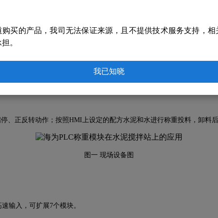
作者：海为技术支持部
道购买的产品，我司无法保证来源，且不提供技术服务支持，相
承担。
LC 和称重模块H01WG，实现全自动,下料、卸料和搅拌，设备的自动
制。
我已知晓
停、正反转动作；按照HMI上设定的配方水泥和水进行称重投料，卸料
图一 现场设备图
0K高速输入，可扩展7个模块。