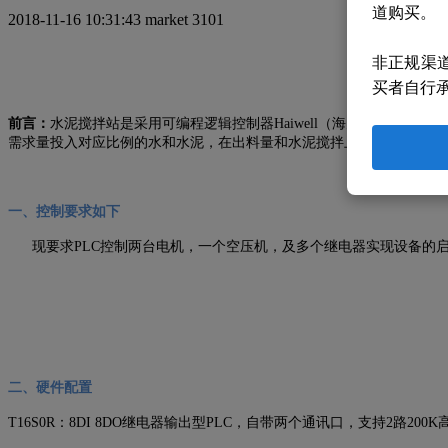
道购买。
2018-11-16 10:31:43
market
3101
非正规渠
买者自行
前言：
水泥搅拌站是采用可编程逻辑控制器Haiwell（海为）T系列P
需求量投入对应比例的水和水泥，在出料量和水泥搅拌上做到精确和控
一、控制要求如下
现要求PLC控制两台电机，一个空压机，及多个继电器实现设备的启
二、硬件配置
T16S0R：8DI 8DO继电器输出型PLC，自带两个通讯口，支持2路20