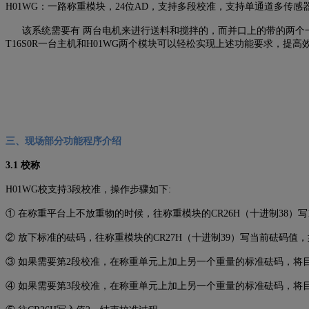
H01WG：一路称重模块，24位AD，支持多段校准，支持单通道多传感
该系统需要有 两台电机来进行送料和搅拌的，而并口上的带的两个一
T16S0R一台主机和H01WG两个模块可以轻松实现上述功能要求，提
三、现场部分功能程序介绍
3.1 校称
H01WG校支持3段校准，操作步骤如下:
① 在称重平台上不放重物的时候，往称重模块的CR26H（十进制38）写
② 放下标准的砝码，往称重模块的CR27H（十进制39）写当前砝码
③ 如果需要第2段校准，在称重单元上加上另一个重量的标准砝码，将目
④ 如果需要第3段校准，在称重单元上加上另一个重量的标准砝码，将目