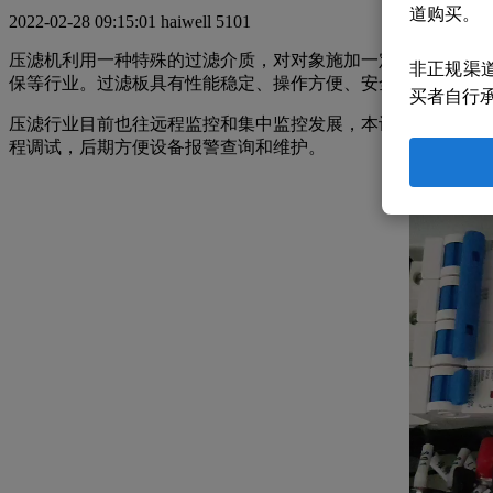
道购买。
2022-02-28 09:15:01
haiwell
5101
压滤机利用一种特殊的过滤介质，对对象施加一定的压力，使
非正规渠
保等行业。过滤板具有性能稳定、操作方便、安全、省力，耐
买者自行
压滤行业目前也往远程监控和集中监控发展，本设备也可以选配
程调试，后期方便设备报警查询和维护。