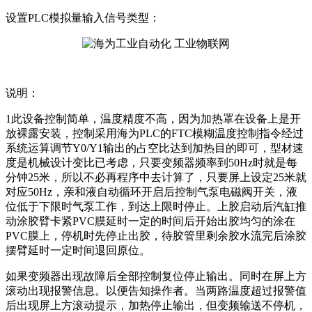
设置PLC模拟量输入信号类型：
说明：
1此设备控制简单，温度精度不高，因为加热罩在设备上是开
放裸露安装，控制采用海为PLC的FTC模糊温度控制指令经过
系统运算调节Y0/Y1输出的占空比达到加热目的即可，型材速
度是机械设计变比已考虑，只要变频器频率到50Hz时就是每
分钟25米，所以不必再程序中去计算了，只要屏上设定25米就
对应50Hz，亲和液自动循环开启后控制气泵电磁阀开关，液
位低于下限时气泵工作，到达上限时停止。上胶启动后汽缸推
动涂胶臂卡紧PVC膜延时一定的时间后开始出胶均匀的涂在
PVC膜上，停机时先停止出胶，待胶管里剩余胶水流完后涂胶
摆臂延时一定时间退回原位。
如果变频器出现故障后全部控制复位停止输出。同时在屏上方
滚动出现报警信息。以便告知操作者。当两路温度超过报警值
后出现屏上方滚动提示，加热停止输出，但变频输送不停机，