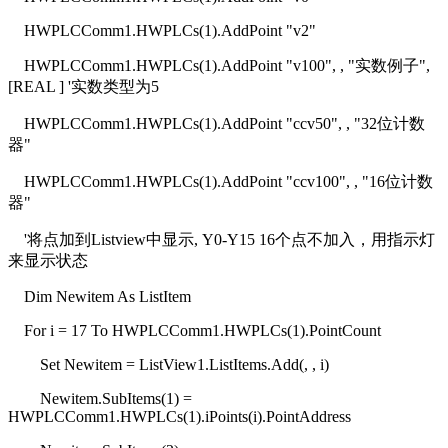
HWPLCComm1.HWPLCs(1).AddPoint "v2"
HWPLCComm1.HWPLCs(1).AddPoint "v100", , "实数例子",
[REAL ] '实数类型为5
HWPLCComm1.HWPLCs(1).AddPoint "ccv50", , "32位计数
器"
HWPLCComm1.HWPLCs(1).AddPoint "ccv100", , "16位计数
器"
'将点加到Listview中显示, Y0-Y15 16个点不加入，用指示灯
来显示状态
Dim Newitem As ListItem
For i = 17 To HWPLCComm1.HWPLCs(1).PointCount
Set Newitem = ListView1.ListItems.Add(, , i)
Newitem.SubItems(1) =
HWPLCComm1.HWPLCs(1).iPoints(i).PointAddress