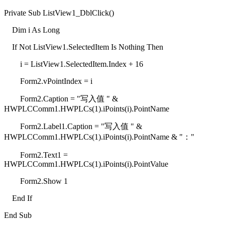
Private Sub ListView1_DblClick()
Dim i As Long
If Not ListView1.SelectedItem Is Nothing Then
i = ListView1.SelectedItem.Index + 16
Form2.vPointIndex = i
Form2.Caption = "写入值 " &
HWPLCComm1.HWPLCs(1).iPoints(i).PointName
Form2.Label1.Caption = "写入值 " &
HWPLCComm1.HWPLCs(1).iPoints(i).PointName & "："
Form2.Text1 =
HWPLCComm1.HWPLCs(1).iPoints(i).PointValue
Form2.Show 1
End If
End Sub