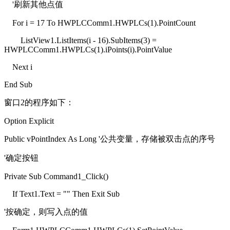
'刷新其他点值
For i = 17 To HWPLCComm1.HWPLCs(1).PointCount
ListView1.ListItems(i - 16).SubItems(3) =
HWPLCComm1.HWPLCs(1).iPoints(i).PointValue
Next i
End Sub
窗口2的程序如下：
Option Explicit
Public vPointIndex As Long '公共变量，存储被双击点的序号
'确定按钮
Private Sub Command1_Click()
If Text1.Text = "" Then Exit Sub
'按确定，则写入点的值