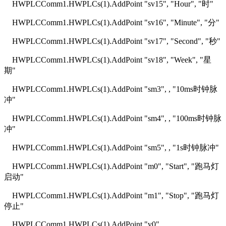
HWPLCComm1.HWPLCs(1).AddPoint "sv15", "Hour", "时"
HWPLCComm1.HWPLCs(1).AddPoint "sv16", "Minute", "分"
HWPLCComm1.HWPLCs(1).AddPoint "sv17", "Second", "秒"
HWPLCComm1.HWPLCs(1).AddPoint "sv18", "Week", "星
期"
HWPLCComm1.HWPLCs(1).AddPoint "sm3", , "10ms时钟脉
冲"
HWPLCComm1.HWPLCs(1).AddPoint "sm4", , "100ms时钟脉
冲"
HWPLCComm1.HWPLCs(1).AddPoint "sm5", , "1s时钟脉冲"
HWPLCComm1.HWPLCs(1).AddPoint "m0", "Start", "跑马灯
启动"
HWPLCComm1.HWPLCs(1).AddPoint "m1", "Stop", "跑马灯
停止"
HWPLCComm1.HWPLCs(1).AddPoint "v0"