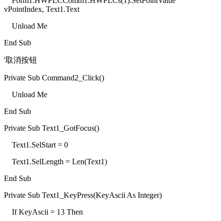
Form1.HWPLCComm1.HWPLCs(1).SetPointValue
vPointIndex, Text1.Text
Unload Me
End Sub
'取消按钮
Private Sub Command2_Click()
Unload Me
End Sub
Private Sub Text1_GotFocus()
Text1.SelStart = 0
Text1.SelLength = Len(Text1)
End Sub
Private Sub Text1_KeyPress(KeyAscii As Integer)
If KeyAscii = 13 Then