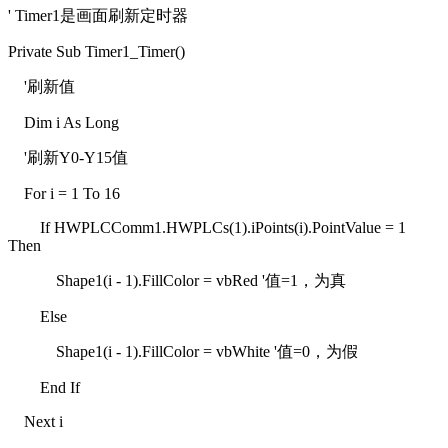
' Timer1是画面刷新定时器
Private Sub Timer1_Timer()
'刷新值
Dim i As Long
'刷新Y0-Y15值
For i = 1 To 16
If HWPLCComm1.HWPLCs(1).iPoints(i).PointValue = 1
Then
Shape1(i - 1).FillColor = vbRed '值=1，为真
Else
Shape1(i - 1).FillColor = vbWhite '值=0，为假
End If
Next i