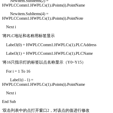
Newitem.SubItems(2) =
HWPLCComm1.HWPLCs(1).iPoints(i).PointName
Newitem.SubItems(4) =
HWPLCComm1.HWPLCs(1).iPoints(i).PointNote
Next i
'将PLC地址和名称用标签显示
Label3(0) = HWPLCComm1.HWPLCs(1).PLCAddress
Label3(1) = HWPLCComm1.HWPLCs(1).PLCName
'将16只指示灯的标签以点名称显示（Y0~Y15）
For i = 1 To 16
Label1(i - 1) =
HWPLCComm1.HWPLCs(1).iPoints(i).PointName
Next i
End Sub
'双击列表中的点打开窗口2，对该点的值进行修改