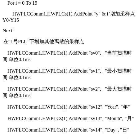
For i = 0 To 15
HWPLCComm1.HWPLCs(1).AddPoint "y" & i '增加采样点
Y0-Y15
Next i
'在“1号PLC”下增加其他离散的采样点
HWPLCComm1.HWPLCs(1).AddPoint "sv0", , "当前扫描时
间 单位0.1ms"
HWPLCComm1.HWPLCs(1).AddPoint "sv1", , "最小扫描时
间 单位0.1ms"
HWPLCComm1.HWPLCs(1).AddPoint "sv2", , "最大扫描时
间 单位0.1ms"
HWPLCComm1.HWPLCs(1).AddPoint "sv12", "Year", "年"
HWPLCComm1.HWPLCs(1).AddPoint "sv13", "Month", "月"
HWPLCComm1.HWPLCs(1).AddPoint "sv14", "Day", "日"