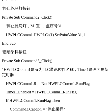
'停止跑马灯按钮
Private Sub Command2_Click()
'停止跑马灯，M1置1，点序号31
HWPLCComm1.HWPLCs(1).SetPointValue 31, 1
End Sub
'启动采样按钮
Private Sub Command3_Click()
' HWPLCComm1是海为PLC通讯控件名称，Timer1是画面刷新
定时器
HWPLCComm1.Run Not HWPLCComm1.RunFlag
Timer1.Enabled = HWPLCComm1.RunFlag
If HWPLCComm1.RunFlag Then
Command3.Caption = "停止采样"