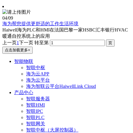
04
/09
海为帮您提供更舒适的工作生活环境
Haiwell海为PLC和HMI在法国巴黎一家HSBC汇丰银行HVAC
暖通自控系统上的应用
上一页
1
下一页
转至第
点击加载更多+
智能物联
智联中枢
海为云APP
海为云平台
海为智联云平台HaiwellLink Cloud
产品中心
智联服务器
智联HMI
智联IPC
智联PLC
智联网关
智联中枢（大屏控制器）