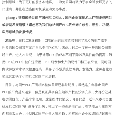
控制领域；为了更好的服务本地客户，海为公司将致力于在全球发展更多的
代理商，并且在适当的时机成立海为办事处。
gkong：请您谈谈目前与国外PLC相比，国内企业在技术上存在哪些差距
或者是发展瓶颈？请您再为我们总结国产PLC近年来在软件、硬件、功能、
应用领域的发展情况。
游经理：
在PLC发展初期，CPU的采购规模直接制约了PLC的生产成本，
许多跨国公司甚至采用自己专用的CPU，因此，PLC一度被一些跨国公司垄
断生产。进入21世纪，由于通用CPU的成本不断下降以及其性能的提高，通
用CPU在PLC中被广泛应用，PLC研发和生产的硬件门槛正在降低，同时国
内软件技术水平大幅度提高，具备了小型系统软件的开发能力。这种变化趋
势尤其加快了小型PLC的国产化进程。
目前，与国外
PLC
厂商相比整体差距还非常明显，虽然这几年推出国产
PLC
的厂商越来越多，但是真正具有自主知识产权的没有几家，大部分还处
在仿照阶段，产品非常低端。这是整体的情况，可喜的是，近年来参与自主
研发
PLC
的国内厂商多了起来，推出了一些创新性产品，在功能及可靠性方
面都非常出色，小型
PLC
国产化是大势所趋，所有国内企业应该团结起来形