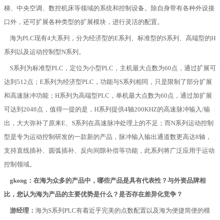
梯、中央空调、数控机床等领域的系统和控制设备。除自身带有各种外设接
口外，还可扩展各种类型的扩展模块，进行灵活的配置。
海为
PLC
现有
4
大系列，分为经济型的
E
系列、标准型的
S
系列、高端型的
H
系列以及运动控制型
N
系列。
S系列为标准型
PLC
，定位为小型
PLC
，主机最大点数为
60
点，通过扩展可
达到
512
点；
E
系列为经济型
PLC
，功能与
S
系列相同，只是限制了部分扩展
和高速脉冲功能；
H
系列为高端型
PLC
，单机最大点数为
60
点，通过加扩展
可达到
2048
点，值得一提的是，
H
系列提供
4
轴
200KHZ
的高速脉冲输入
/
输
出，大大弥补了原来
E
、
S
系列在高速脉冲处理上的不足；而
N
系列运动控制
型是专为运动控制研发的一款新的产品，脉冲输入输出通道数更高达
8
轴，
支持直线插补、圆弧插补、反向间隙补偿等功能，此系列将广泛应用于运动
控制领域。
gkong：在海为众多的产品中，哪些产品是具有代表性？与外资品牌相
比，您认为海为产品的主要优势是什么？是否存在差异化竞争？
游经理：
海为S系列PLC有着近乎完美的点数配置以及海为便捷简便的模