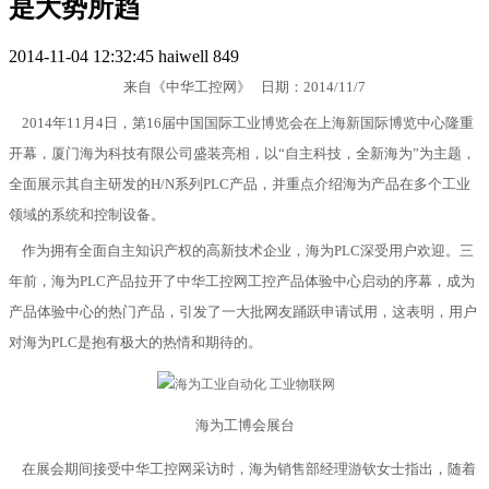
是大势所趋
2014-11-04 12:32:45
haiwell
849
来自《中华工控网》
日期：2014/11/7
2014年
11
月
4
日，第
16
届中国国际工业博览会在上海新国际博览中心隆重
开幕，厦门海为科技有限公司盛装亮相，以“自主科技，全新海为”为主题，
全面展示其自主研发的
H/N
系列
PLC
产品，并重点介绍海为产品在多个工业
领域的系统和控制设备。
作为拥有
全面
自主知识产权的高新技术企业，海为
PLC深受用户欢迎
。三
年前，海为
PLC
产品拉开了中华工控网工控产品体验中心启动的序幕，成为
产品体验中心的热门产品，引发了一大批网友踊跃申请试用，这表明，用户
对海为
PLC
是抱有极大的热情和期待的。
海为工博会展台
在展会期间接受中华工控网采访时，海为销售部经理游钦女士指出，随着