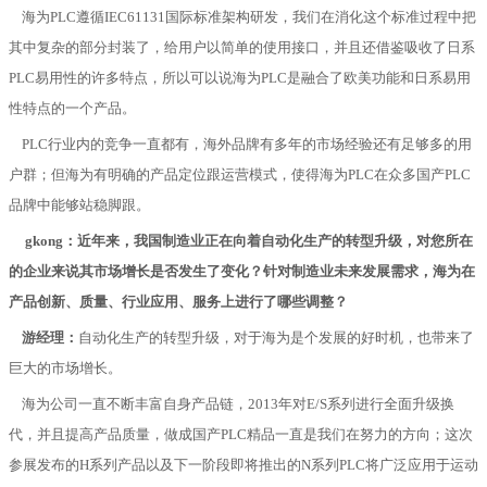
海为
PLC
遵循
IEC61131
国际标准架构研发，我们在消化这个标准过程中把
其中复杂的部分封装了，给用户以简单的使用接口，并且还借鉴吸收了日系
PLC
易用性的许多特点，所以可以说海为
PLC
是融合了欧美功能和日系易用
性特点的一个产品。
PLC行业内的竞争一直都有，海外品牌有多年的市场经验还有足够多的用
户群；但海为有明确的产品定位跟运营模式，使得海为
PLC
在众多国产
PLC
品牌中能够站稳脚跟。
gkong：近年来，我国制造业正在向着自动化生产的转型升级，对您所在
的企业来说其市场增长是否发生了变化？针对制造业未来发展需求，海为在
产品创新、质量、行业应用、服务上进行了哪些调整？
游经理：
自动化生产的转型升级，对于海为是个发展的好时机，也带来了
巨大的市场增长。
海为公司一直不断丰富自身产品链，
2013
年对
E/S
系列进行全面升级换
代，并且提高产品质量，做成国产
PLC
精品一直是我们在努力的方向；这次
参展发布的
H
系列产品以及下一阶段即将推出的
N
系列
PLC
将广泛应用于运动