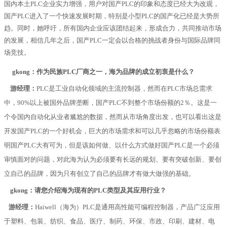
国内本土
PLC
企业实力增强，用户对国产
PLC
的印象和态度已经大为改观，
国产
PLC
进入了一个快速发展时期，特别是小型
PLC
的国产化已经是大势所
趋。同时，她呼吁，所有国内企业应该团结起来，形成合力，共同推动市场
的发展，相信几年之后，国产
PLC
一定会以合格的挑战者身份与国际品牌同
场竞技。
gkong：作为民族PLC厂商之一，海为品牌的成立初衷是什么？
游经理：
PLC是工业自动化领域的主流控制器，然而在PLC市场总需求
中，90%以上被国外品牌垄断，国产PLC不到整个市场份额的2％。这是一
个令国内自动化从业者尴尬的数据，然而从市场角度出发，也可以看出这是
开发国产PLC的一个好机会，巨大的市场需求和可以几乎忽略的市场份额表
明国产PLC大有可为，但是该如何做、以什么方式做好国产PLC是一个必须
审慎面对的问题，对此海为认为必须要有长远的规划、要有突破创新、要创
立自己的品牌，因为只有创立了自己的品牌才有做大做强的基础。
gkong：请您介绍海为现有的PLC类型及其应用行业？
游经理：
Haiwell（海为）PLC是通用高性能可编程控制器，产品广泛应用
于塑料、包装、纺织、食品、医疗、制药、环保、市政、印刷、建材、电