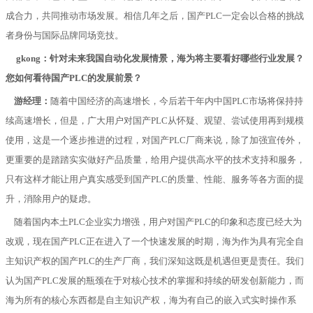
成合力，共同推动市场发展。相信几年之后，国产
PLC
一定会以合格的挑战
者身份与国际品牌同场竞技。
gkong：针对未来我国自动化发展情景，海为将主要看好哪些行业发展？
您如何看待国产PLC的发展前景？
游经理：
随着中国经济的高速增长，今后若干年内中国PLC市场将保持持
续高速增长，但是，广大用户对国产PLC从怀疑、观望、尝试使用再到规模
使用，这是一个逐步推进的过程，对国产PLC厂商来说，除了加强宣传外，
更重要的是踏踏实实做好产品质量，给用户提供高水平的技术支持和服务，
只有这样才能让用户真实感受到国产PLC的质量、性能、服务等各方面的提
升，消除用户的疑虑。
随着国内本土
PLC
企业实力增强，用户对国产
PLC
的印象和态度已经大为
改观，现在国产
PLC
正在进入了一个快速发展的时期，海为作为具有完全自
主知识产权的国产
PLC
的生产厂商，我们深知这既是机遇但更是责任。我们
认为国产
PLC
发展的瓶颈在于对核心技术的掌握和持续的研发创新能力，而
海为所有的核心东西都是自主知识产权，海为有自己的嵌入式实时操作系