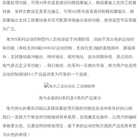
拟量处理功能，可用AI寄存器直接访问模拟量输入，模拟量输入支持工程量
转换、采样次数设定及零点修正。可用AQ寄存器直接控制模拟量输出，模
拟量输出支持工程量转换并且可配置停电输出保持功能，使得该型号应用最
为广泛。
海为
N
系列运动控制型
PLC
目前还处于内测阶段，但由于其出色的运动控
制功能（单机支持
8
轴
200KHZ
运动控制，支持任意
2
轴的直线插补、圆弧插
补，支持随动脉冲输出、绝对地址、相对地址、反向间隙补偿、原点回归、
电气原点定义等功能），我们相信，此系列一旦推向市场，将为用户在选用
运动控制领域
PLC
产品提供更为可靠的一个选择。
海为全新的
H
系列及
N
系列产品展示
海为突出的通讯功能以及模拟量处理方面的功能也在业内有良好的口碑。
我们一直致力于将这些功能做得简单易用，实现傻瓜化操作，让用户的编程
体验更出色。沿袭这样的研发理念，接下来的运动控制方面的产品也将有更
为出色的表现！