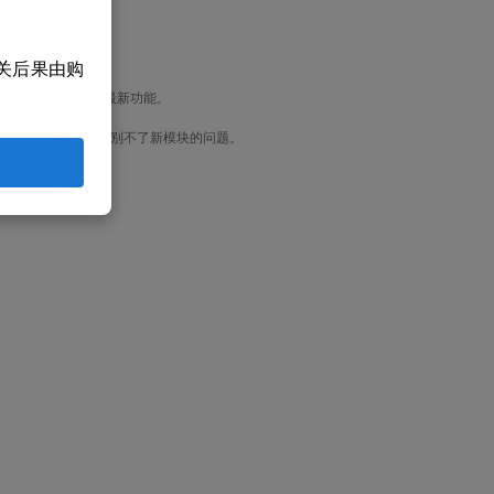
关后果由购
公司不断推出的各种最新功能。
本质问题是：旧主机识别不了新模块的问题。