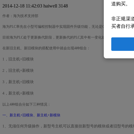
道购买。
2014-12-18 11:42:03
haiwell
3148
作者：海为技术支持部
非正规渠
买者自行
海为PLC率先在小型可编程控制器中实现固件升级功能，无论是CPU主机或扩展
目前海为PLC处于更新换代阶段，更新换代的PLC其中有一变化就是：主机和模块
在新旧主机、新旧模块的搭配使用中就会出现4种组合：
1，旧主机+旧模块
2，旧主机+新模块
3，新主机+旧模块
4，新主机+新模块
以上4种组合分如下三种情况：
一、新主机+旧模块、新主机+新模块
1、无须任何升级操作，新型号主机可以直接挂新型号的模块或者旧型号的模