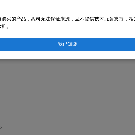
道购买的产品，我司无法保证来源，且不提供技术服务支持，相
承担。
模块，都可以通过固件升级功能对固件进行免费升级，使先前购买的产品也能拥有海为
的命名方式也做了改变。所以在海为PLC“更新换代”阶段主机进行固件升级要解决的
我已知晓
块