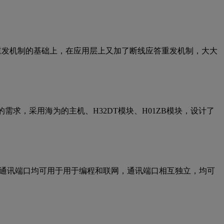
议本身的重发机制的基础上，在应用层上又加了断线应答重发机制，大大
求，采用海为的主机、H32DT模块、H01ZB模块，设计了
口，每个通讯端口均可用于用于编程和联网，通讯端口相互独立，均可