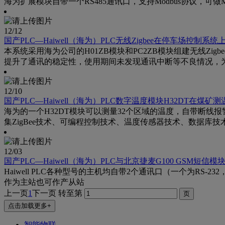
海为扩展模块自带一个RS485通讯口，支持Modbus协议，可做M
12
/12
国产PLC—Haiwell（海为）PLC无线Zigbee在停车场控制系
本系统采用海为公司的H01ZB模块和PC2ZB模块组建无线Zi
提升了通讯的稳定性，使用期间未发现通讯中断等不良情况，
12
/10
国产PLC—Haiwell（海为）PLC数字温度模块H32DT在煤矿
海为的一个H32DT模块可以测量32个区域的温度，自带断线
集ZigBee技术、可编程控制技术、温度传感器技术、数据库
12
/03
国产PLC—Haiwell（海为）PLC与北京捷麦G100 GSM短信模
Haiwell PLC各种型号的主机均自带2个通讯口（一个为R
作为主站也可作产从站
上一页
1
下一页
转至第
点击加载更多+
智能物联