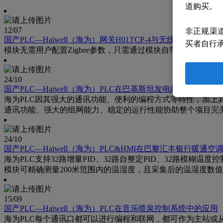
道购买。
12
/07
非正规渠
国产PLC—Haiwell（海为）网关H01TCP-4与无线Zigbee组网
买者自行
模块无需用户配置Zigbee参数，只需通过模块自带的DIP拨
24
/10
国产PLC—Haiwell（海为）PLC在巴基斯坦发电站涡轮控制上
海为PLC因其强大的通讯功能、便利的编程方式等特性，加上
通讯功能、强大的组网能力、稳定的运行性能协助整个项目完
24
/10
国产PLC—Haiwell（海为）PLC&HMI在巴黎汇丰银行暖通
海为PLC支持32路增量PID、32路自整定PID、32路模
模块可精确测量200米范围内的温湿度，且采集后的温湿度数
15
/09
国产PLC—Haiwell（海为）PLC在音乐喷泉控制系统中的应用
海为PLC每个通讯口都可以进行编程和联网，都可作为主站或