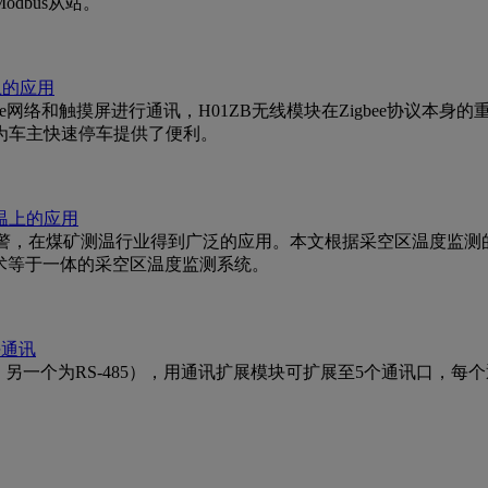
odbus从站。
统上的应用
gbee网络和触摸屏进行通讯，H01ZB无线模块在Zigbee协
为车主快速停车提供了便利。
测温上的应用
报警，在煤矿测温行业得到广泛的应用。本文根据采空区温度监测的需
技术等于一体的采空区温度监测系统。
块通讯
S-232，另一个为RS-485），用通讯扩展模块可扩展至5个通讯