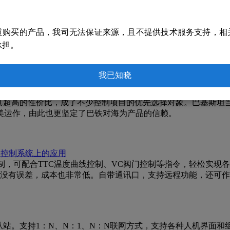
道购买的产品，我司无法保证来源，且不提供技术服务支持，相
方案介绍
承担。
码开关（设置PANID、协调器或者路由器身份）即可组建多个独立
我已知晓
的应用
其超高的性价比，成了不少控制项目的优先选择对象。巴基斯坦当
美运作，由此也更坚定了巴铁对海为产品的信赖。
空调控制系统上的应用
糊温度控制，可配合TTC温度曲线控制、VC阀门控制等指令，轻松实
值没有误差，成本也非常低。自带通讯口，支持远程功能，还可作
从站。支持1：N、N：1、N：N联网方式，支持各种人机界面